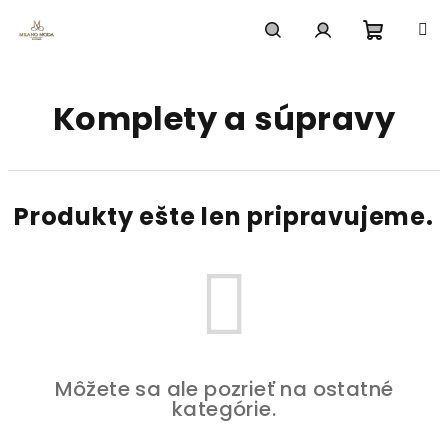
Prejsť
na
obsah
Nákup
Hľadať
Prihlásenie
Komplety a súpravy
košík
Produkty ešte len pripravujeme.
Môžete sa ale pozrieť na ostatné
kategórie.