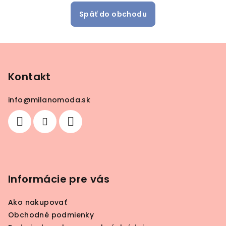
Späť do obchodu
Z
á
p
Kontakt
ä
info
@
milanomoda.sk
t
i
e
Informácie pre vás
Ako nakupovať
Obchodné podmienky