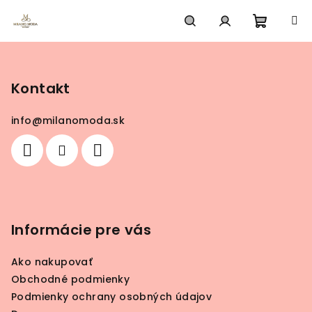
Prejsť
na
obsah
Nákup
Hľadať
Prihlásenie
Z
á
košík
p
Kontakt
ä
info
@
milanomoda.sk
t
i
e
Informácie pre vás
Ako nakupovať
Obchodné podmienky
Podmienky ochrany osobných údajov