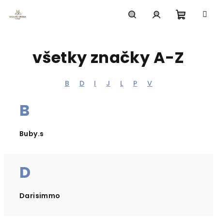
Prejsť
na
obsah
Nákup
Hľadať
Prihlásenie
všetky značky A-Z
košík
B
D
I
J
L
P
V
B
Buby.s
D
Darisimmo