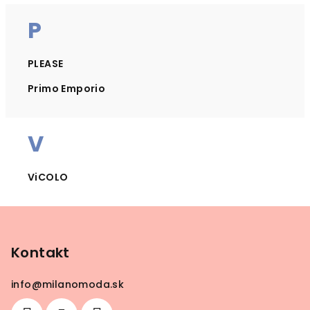
P
PLEASE
Primo Emporio
V
ViCOLO
Z
á
p
Kontakt
ä
info
@
milanomoda.sk
t