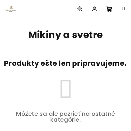
Prejsť
na
obsah
Nákup
Hľadať
Prihlásenie
Mikiny a svetre
košík
Produkty ešte len pripravujeme.
Môžete sa ale pozrieť na ostatné
kategórie.