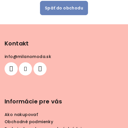
Späť do obchodu
Z
á
p
Kontakt
ä
info
@
milanomoda.sk
t
i
e
Informácie pre vás
Ako nakupovať
Obchodné podmienky