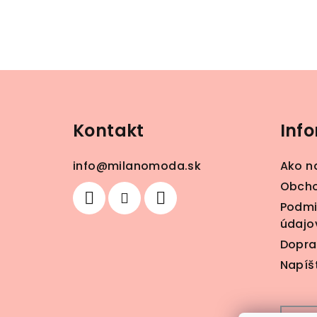
Z
á
Kontakt
Inf
p
ä
info
@
milanomoda.sk
Ako n
t
Obcho
Podmi
i
údajo
e
Dopra
Napíš