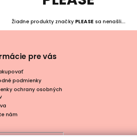
Žiadne produkty značky
PLEASE
sa nenašli...
ormácie pre vás
akupovať
dné podmienky
enky ochrany osobných
v
va
te nám