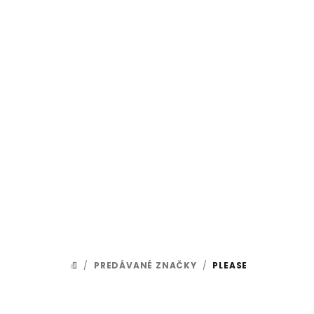
Prejsť
na
obsah
/
PREDÁVANÉ ZNAČKY
/
PLEASE
DOMOV