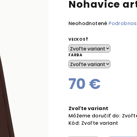
Nohavice ar
Priemerné
Neohodnotené
Podrobnos
hodnotenie
produktu
VEĽKOSŤ
je
0,0
FARBA
z
5
hviezdičiek.
70 €
Jednotková
cena:
Zvoľte variant
Môžeme doručiť do:
Zvoľt
Kód:
Zvoľte variant