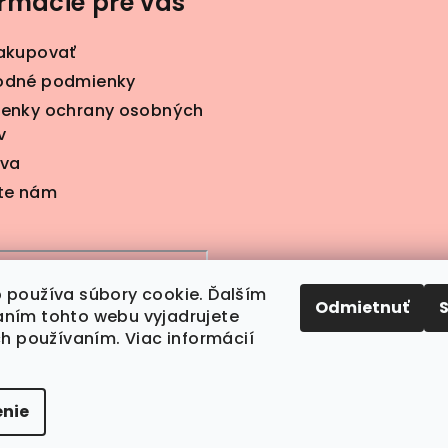
ormácie pre vás
akupovať
dné podmienky
enky ochrany osobných
v
va
te nám
 používa súbory cookie. Ďalším
Odmietnuť
ním tohto webu vyjadrujete
ch používaním. Viac informácií
nie