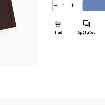
−
+
Tlač
Opýtať sa