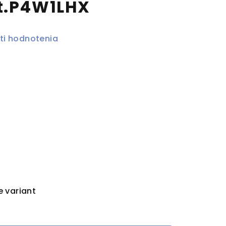
t.P4W1LHX
ti hodnotenia
e variant