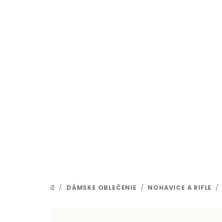
Prejsť
na
obsah
/
DÁMSKE OBLEČENIE
/
NOHAVICE A RIFLE
/
DOMOV