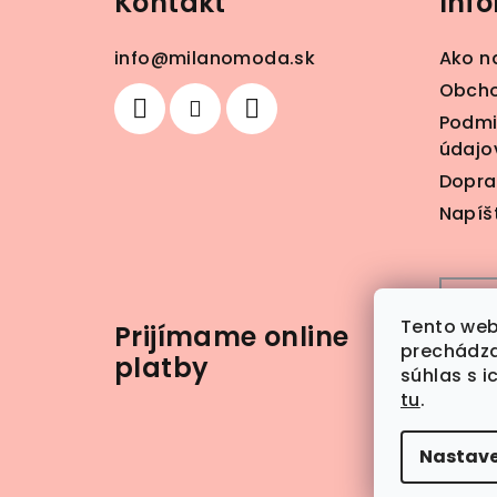
Kontakt
Inf
p
ä
info
@
milanomoda.sk
Ako n
t
Obcho
Podmi
i
údajo
e
Dopra
Napíš
Tento web
Prijímame online
prechádza
platby
súhlas s i
tu
.
Nastave