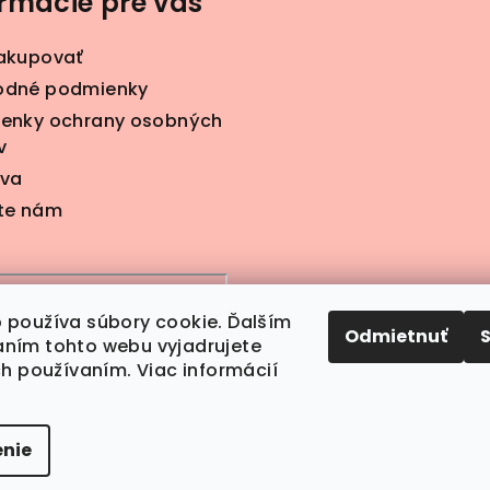
ormácie pre vás
akupovať
dné podmienky
enky ochrany osobných
v
va
te nám
 používa súbory cookie. Ďalším
Odmietnuť
ním tohto webu vyjadrujete
ch používaním. Viac informácií
nie