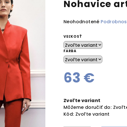
Nohavice ar
Priemerné
Neohodnotené
Podrobnos
hodnotenie
produktu
VEĽKOSŤ
je
0,0
FARBA
z
5
hviezdičiek.
63 €
Jednotková
cena:
Zvoľte variant
Môžeme doručiť do:
Zvoľt
Kód:
Zvoľte variant