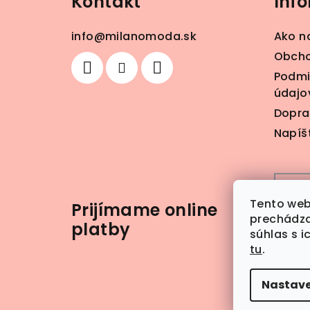
Kontakt
Inf
p
ä
info
@
milanomoda.sk
Ako n
t
Obcho
Podmi
i
údajo
e
Dopra
Napíš
Tento web
Prijímame online
prechádza
platby
súhlas s i
tu
.
Nastave