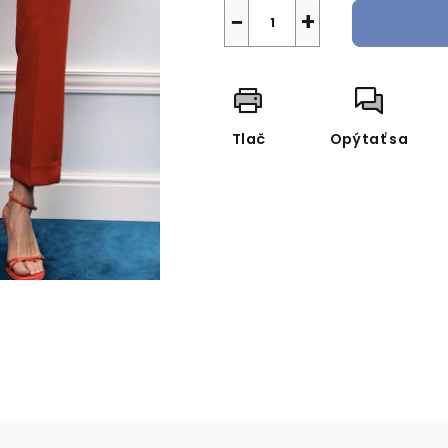
−
+
Tlač
Opýtať sa