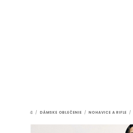
Prejsť
na
obsah
/
DÁMSKE OBLEČENIE
/
NOHAVICE A RIFLE
/
DOMOV