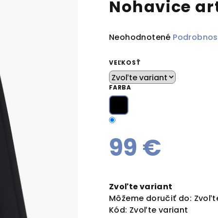
Nohavice ar
Priemerné
Neohodnotené
Podrobnos
hodnotenie
produktu
VEĽKOSŤ
je
0,0
FARBA
z
5
hviezdičiek.
99 €
Jednotková
cena:
Zvoľte variant
Môžeme doručiť do:
Zvoľt
Kód:
Zvoľte variant