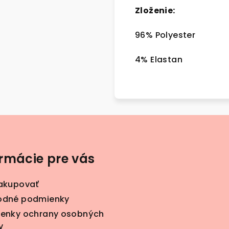
Zloženie:
96% Polyester
4% Elastan
ormácie pre vás
akupovať
dné podmienky
enky ochrany osobných
v