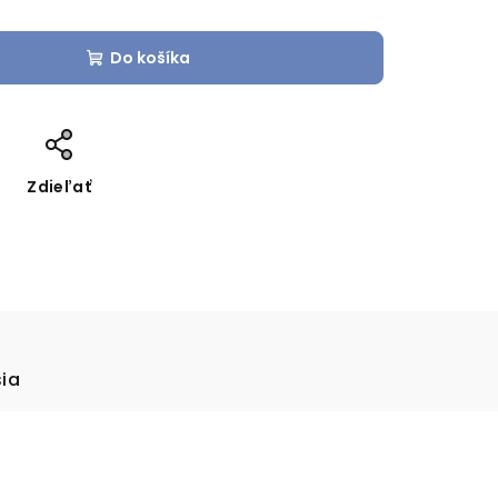
Do košíka
Zdieľať
sia