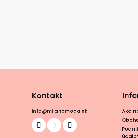
Z
á
Kontakt
Inf
p
ä
info
@
milanomoda.sk
Ako n
t
Obcho
Podmi
i
údajo