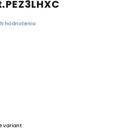
t.PEZ3LHXC
ti hodnotenia
e variant