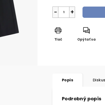
−
+
Tlač
Opýtať sa
Popis
Disku
Podrobný popis