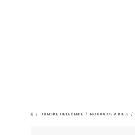
Prejsť
na
obsah
/
DÁMSKE OBLEČENIE
/
NOHAVICE A RIFLE
/
DOMOV