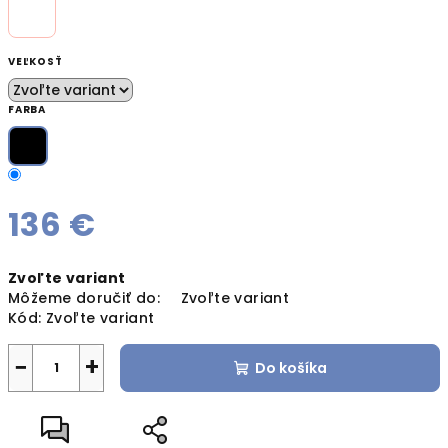
VEĽKOSŤ
FARBA
136 €
Jednotková
Zvoľte variant
cena:
Môžeme doručiť do:
Zvoľte variant
Kód:
Zvoľte variant
−
+
Do košíka