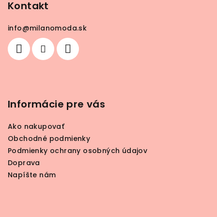
p
Kontakt
ä
info
@
milanomoda.sk
t
i
e
Informácie pre vás
Ako nakupovať
Obchodné podmienky
Podmienky ochrany osobných údajov
Doprava
Napíšte nám