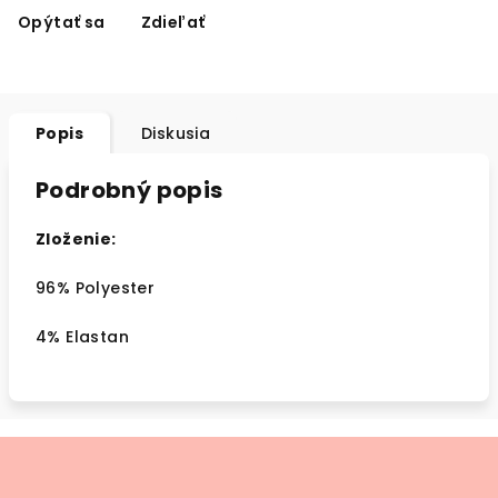
Opýtať sa
Zdieľať
Popis
Diskusia
Podrobný popis
Zloženie:
96% Polyester
4% Elastan
Z
á