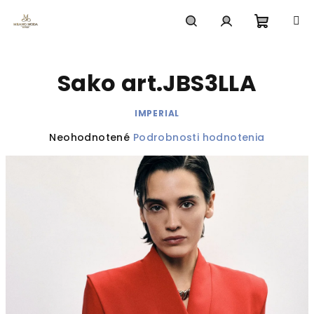
Prejsť
na
obsah
Nákup
Hľadať
Prihlásenie
Sako art.JBS3LLA
košík
IMPERIAL
Priemerné
Neohodnotené
Podrobnosti hodnotenia
hodnotenie
produktu
je
0,0
z
5
hviezdičiek.