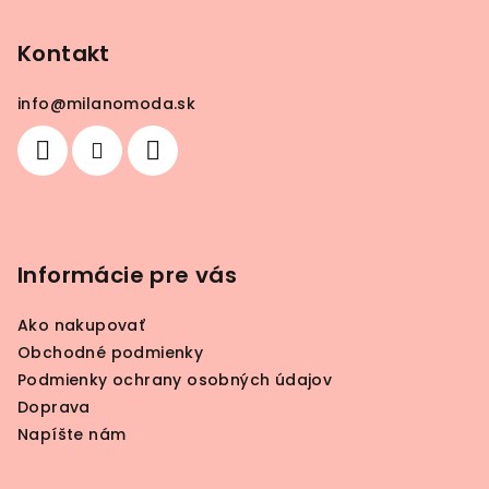
á
p
Kontakt
ä
info
@
milanomoda.sk
t
i
e
Informácie pre vás
Ako nakupovať
Obchodné podmienky
Podmienky ochrany osobných údajov
Doprava
Napíšte nám