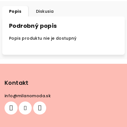
Popis
Diskusia
Podrobný popis
Popis produktu nie je dostupný
Z
á
p
Kontakt
ä
info
@
milanomoda.sk
t
i
e