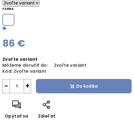
FARBA
86 €
Jednotková
Zvoľte variant
cena:
Môžeme doručiť do:
Zvoľte variant
Kód:
Zvoľte variant
−
+
Do košíka
Opýtať sa
Zdieľať