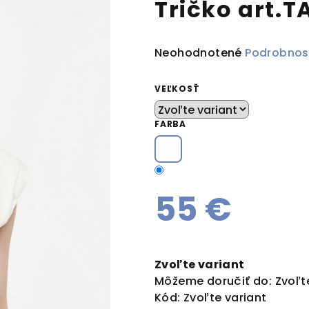
Tričko art.T
Priemerné
Neohodnotené
Podrobnos
hodnotenie
produktu
VEĽKOSŤ
je
0,0
FARBA
z
5
hviezdičiek.
55 €
Jednotková
cena:
Zvoľte variant
Môžeme doručiť do:
Zvoľt
Kód:
Zvoľte variant