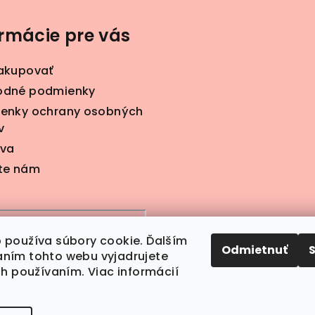
ormácie pre vás
akupovať
dné podmienky
enky ochrany osobných
v
va
te nám
 používa súbory cookie. Ďalším
Odmietnuť
ním tohto webu vyjadrujete
ch používaním. Viac informácií