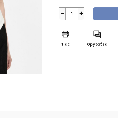
−
+
Tlač
Opýtať sa