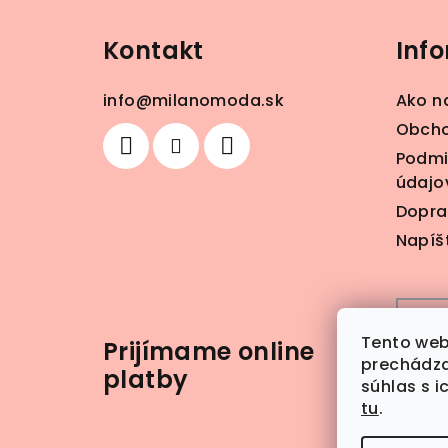
á
Kontakt
Inf
p
ä
info
@
milanomoda.sk
Ako n
t
Obcho
Podmi
i
údajo
e
Dopra
Napíš
Tento web
Prijímame online
prechádza
platby
súhlas s i
tu
.