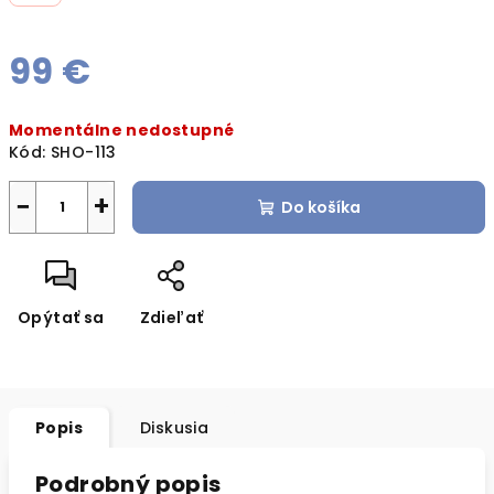
99 €
Jednotková
Momentálne nedostupné
cena:
Kód:
SHO-113
−
+
Do košíka
Opýtať sa
Zdieľať
Popis
Diskusia
Podrobný popis