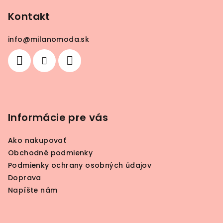
á
p
Kontakt
ä
info
@
milanomoda.sk
t
i
e
Informácie pre vás
Ako nakupovať
Obchodné podmienky
Podmienky ochrany osobných údajov
Doprava
Napíšte nám