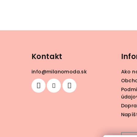
Z
á
Kontakt
Inf
p
ä
info
@
milanomoda.sk
Ako n
t
Obcho
Podmi
i
údajo
e
Dopra
Napíš