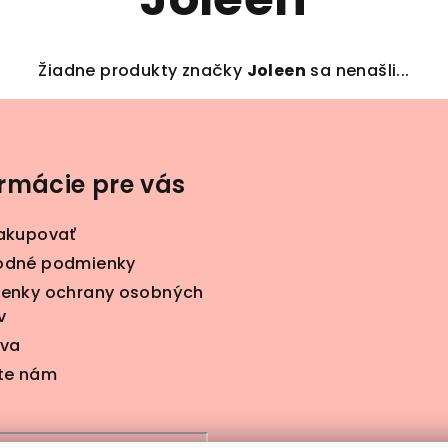
Žiadne produkty značky
Joleen
sa nenašli...
ormácie pre vás
akupovať
dné podmienky
enky ochrany osobných
v
va
te nám