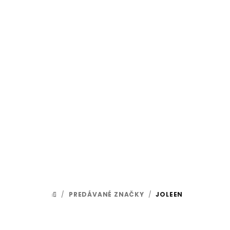
Prejsť
na
obsah
/
PREDÁVANÉ ZNAČKY
/
JOLEEN
DOMOV